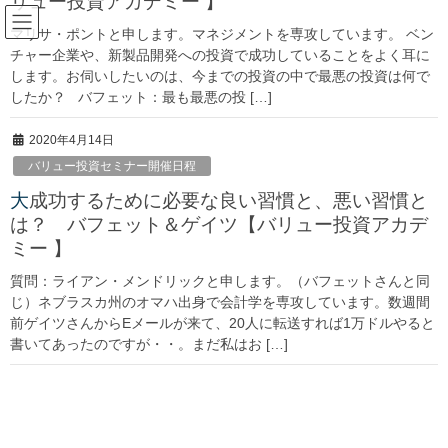
リュー投資アカデミー 】
マリサ・ポントと申します。マネジメントを専攻しています。 ベン
チャー企業や、新製品開発への投資で成功していることをよく耳に
2019年5月
します。お伺いしたいのは、今までの投資の中で最悪の投資は何で
したか？ バフェット：最も最悪の投 […]
HOME
2019年5月
2020年4月14日
バリュー投資セミナー開催日程
2019年5月17日
大成功するために必要な良い習慣と、悪い習慣と
バリュー投資アカデミーBlog
は？ バフェット＆ゲイツ【バリュー投資アカデ
バフェット、投資の失敗認める バリュー投資ア
ミー 】
カデミー バフェット記事
質問：ライアン・メンドリックと申します。（バフェットさんと同
バリュー投資アカデミーでは定期的にバフェットに関する記事を
じ）ネブラスカ州のオマハ出身で会計学を専攻しています。数週間
配信しております。 バフェット、投資の失敗認める 2019年5月
前ゲイツさんからEメールが来て、20人に転送すれば1万ドルやると
12日号の日経ヴェリタスにバフェットに関する記事で、投資先が
書いてあったのですが・・。まだ私はお […]
巨額損失を計上し、投資の失敗を認めた […]
最近の投稿