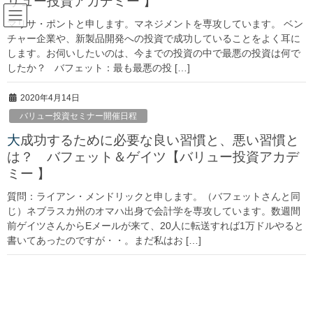
リュー投資アカデミー 】
マリサ・ポントと申します。マネジメントを専攻しています。 ベン
チャー企業や、新製品開発への投資で成功していることをよく耳に
【4回払】バリュー投資塾 テンプレート
します。お伺いしたいのは、今までの投資の中で最悪の投資は何で
習得講座
したか？ バフェット：最も最悪の投 […]
2020年4月14日
HOME
【4回払】バリュー投資塾 テンプレート習得講座
バリュー投資セミナー開催日程
大成功するために必要な良い習慣と、悪い習慣と
は？ バフェット＆ゲイツ【バリュー投資アカデ
ミー 】
質問：ライアン・メンドリックと申します。（バフェットさんと同
じ）ネブラスカ州のオマハ出身で会計学を専攻しています。数週間
【4回払】バリュー投資塾 テンプレート習得講座
前ゲイツさんからEメールが来て、20人に転送すれば1万ドルやると
書いてあったのですが・・。まだ私はお […]
バリュー投資アカデミー